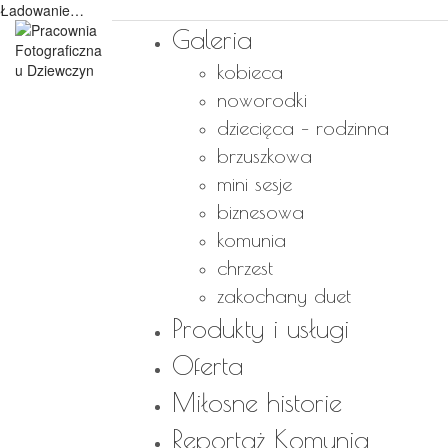
Ładowanie…
Galeria
kobieca
noworodki
dziecięca – rodzinna
brzuszkowa
mini sesje
biznesowa
komunia
chrzest
zakochany duet
Produkty i usługi
Oferta
Miłosne historie
Reportaż Komunia