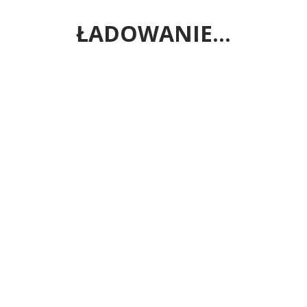
ŁADOWANIE…
Zadzwoń!
Napisz!
tel. 515 304 220
biuro@pracowniaudziewczyn