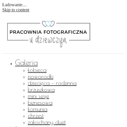
Ładowanie…
Skip to content
Galeria
kobieca
noworodki
dziecięca – rodzinna
brzuszkowa
mini sesje
biznesowa
komunia
chrzest
zakochany duet