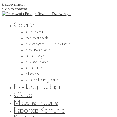
Ładowanie…
Skip to content
Galeria
kobieca
noworodki
dziecięca – rodzinna
brzuszkowa
mini sesje
biznesowa
komunia
chrzest
zakochany duet
Produkty i usługi
Oferta
Miłosne historie
Reportaż Komunia